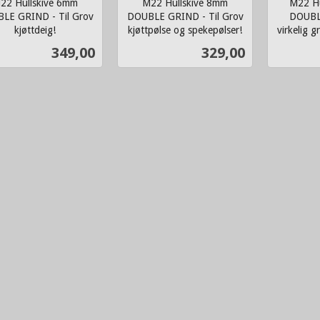
22 Hullskive 6mm
M22 Hullskive 8mm
M22 Hu
LE GRIND - Til Grov
DOUBLE GRIND - Til Grov
DOUBLE
kjøttdeig!
kjøttpølse og spekepølser!
virkelig g
inkl.
inkl.
Pris
Pris
349,00
329,00
mva.
mva.
Kjøp
Kjøp