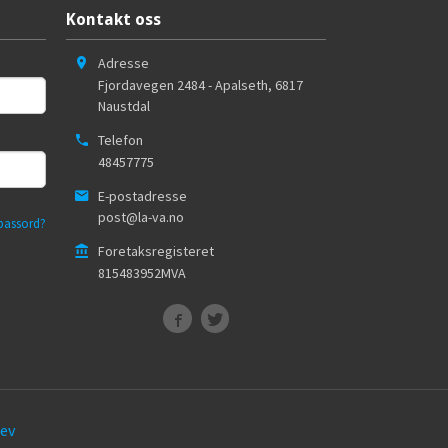
Kontakt oss
Adresse
Fjordavegen 2484 - Apalseth
,
6817
Naustdal
Telefon
48457775
E-postadresse
post@la-va.no
passord?
Foretaksregisteret
815483952MVA
ev