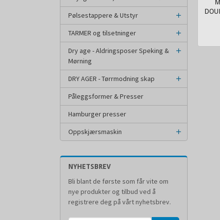
M
DOUB
Pølsestappere & Utstyr
inkl.
TARMER og tilsetninger
mva.
Dry age - Aldringsposer Speking &
Mørning
DRY AGER - Tørrmodning skap
Påleggsformer & Presser
Hamburger presser
Oppskjærsmaskin
NYHETSBREV
Bli blant de første som får vite om
nye produkter og tilbud ved å
registrere deg på vårt nyhetsbrev.