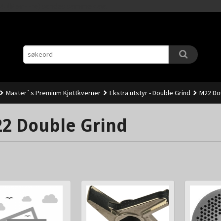
Gå
11.00 (Man-Fre) sendes samme dag.
til
innholdet
Master`s Premium Kjøttkverner
Ekstra utstyr - Double Grind
M22 Do
2 Double Grind