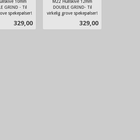
llskive 10mm
M22 Hullskive 12mm
 GRIND - Til
DOUBLE GRIND- Til
rove spekepølser!
virkelig grove spekepølser!
inkl.
Pris
Pris
329,00
329,00
mva.
Kjøp
Kjøp