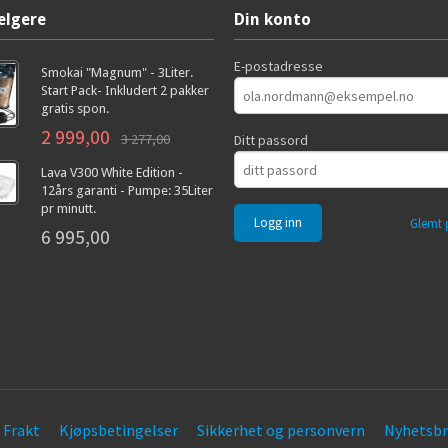
elgere
Din konto
E-postadresse
Smokai "Magnum" - 3Liter.
Start Pack- Inkludert 2 pakker
gratis spon.
2 999,00
3 277,00
Ditt passord
Lava V300 White Edition -
12års garanti - Pumpe: 35Liter
pr minutt.
Glemt 
6 995,00
Frakt
Kjøpsbetingelser
Sikkerhet og personvern
Nyhetsbr