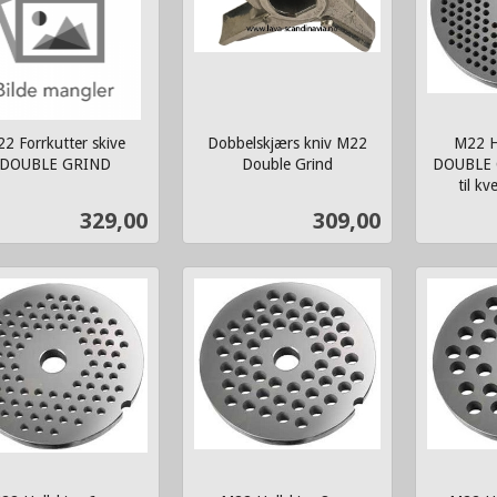
2 Forrkutter skive
Dobbelskjærs kniv M22
M22 H
DOUBLE GRIND
Double Grind
DOUBLE G
inkl.
til kv
inkl.
mva.
Pris
Pris
329,00
309,00
mva.
Kjøp
Kjøp