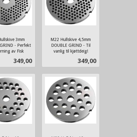
ullskive 3mm
M22 Hullskive 4,5mm
RIND - Perfekt
DOUBLE GRIND - Til
erning av Fisk
vanlig til kjøttdeig!
inkl.
Pris
Pris
349,00
349,00
mva.
Kjøp
Kjøp