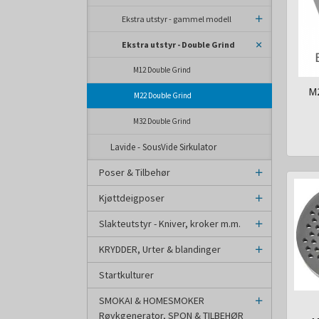
Ekstra utstyr - gammel modell
Ekstra utstyr - Double Grind
M12 Double Grind
M2
M22 Double Grind
inkl.
M32 Double Grind
mva.
Lavide - SousVide Sirkulator
Poser & Tilbehør
Kjøttdeigposer
Slakteutstyr - Kniver, kroker m.m.
KRYDDER, Urter & blandinger
Startkulturer
SMOKAI & HOMESMOKER
Røykgenerator, SPON & TILBEHØR