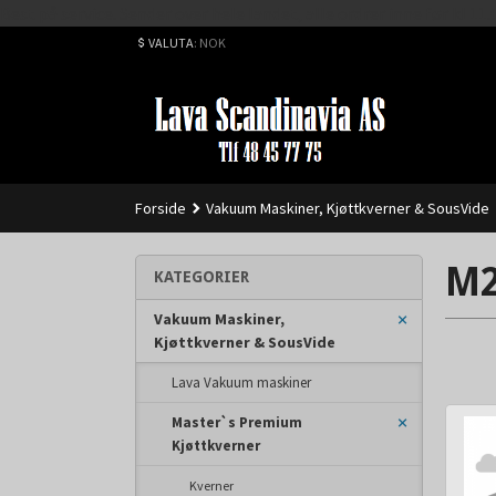
Best på service. Sender over hele landet, alle ordrer inne før kl 
VALUTA
: NOK
Forside
Vakuum Maskiner, Kjøttkverner & SousVide
M2
KATEGORIER
Vakuum Maskiner,
Kjøttkverner & SousVide
Lava Vakuum maskiner
Master`s Premium
Kjøttkverner
Kverner