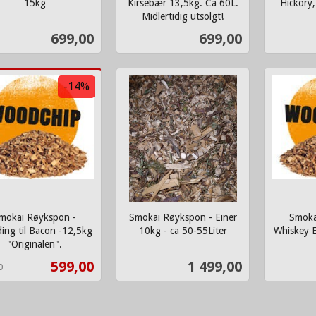
15kg
Kirsebær 13,5kg. Ca 60L.
Hickory
inkl.
Midlertidig utsolgt!
inkl.
mva.
Pris
Pris
699,00
699,00
mva.
Kjøp
Les mer
-14%
mokai Røykspon -
Smokai Røykspon - Einer
Smoka
ing til Bacon -12,5kg
10kg - ca 50-55Liter
Whiskey 
inkl.
inkl.
"Originalen".
t
mva.
mva.
Tilbud
Pris
599,00
1 499,00
0
Kjøp
Kjøp