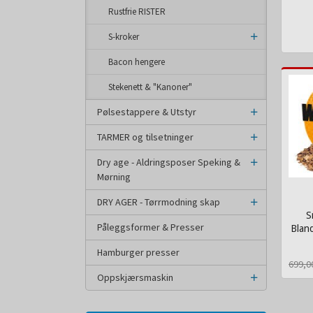
Rustfrie RISTER
inkl.
mva.
S-kroker
Bacon hengere
Stekenett & "Kanoner"
Pølsestappere & Utstyr
TARMER og tilsetninger
Dry age - Aldringsposer Speking &
Mørning
DRY AGER - Tørrmodning skap
S
Påleggsformer & Presser
Bland
Hamburger presser
Rabat
inkl.
699,0
mva.
Oppskjærsmaskin