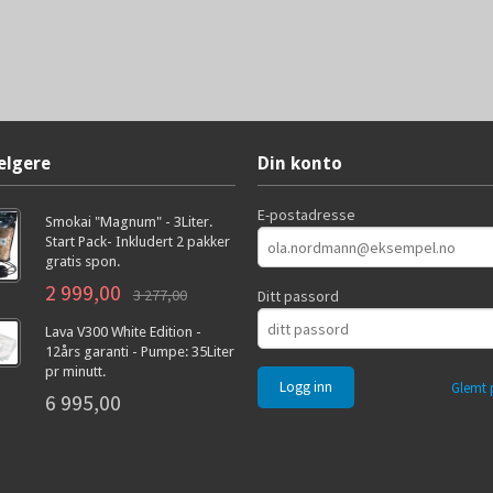
elgere
Din konto
E-postadresse
Smokai "Magnum" - 3Liter.
Start Pack- Inkludert 2 pakker
gratis spon.
2 999,00
3 277,00
Ditt passord
Lava V300 White Edition -
12års garanti - Pumpe: 35Liter
pr minutt.
Glemt 
6 995,00