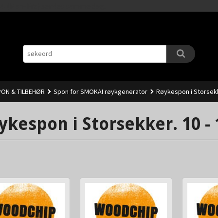
Gå
11.00 (Man-Fre) sendes samme dag.
til
innholdet
ON & TILBEHØR
Spon for SMOKAI røykgenerator
Røykespon i Storsekk
ykespon i Storsekker. 10 -