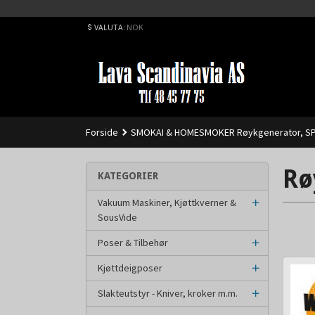
Best på service. Sender over hele landet, alle ordrer inne før kl 
VALUTA
: NOK
Forside
SMOKAI & HOMESMOKER Røykgenerator, SP
Rø
KATEGORIER
Vakuum Maskiner, Kjøttkverner &
SousVide
Poser & Tilbehør
Kjøttdeigposer
Slakteutstyr - Kniver, kroker m.m.