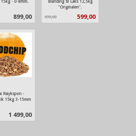
, 15kg - 0-8mm.
Blanding til Laks 12,5kg
"Originalen".
Rabatt
inkl.
Pris
Tilbud
899,00
599,00
699,00
mva.
Kjøp
Kjøp
i Røykspon -
Eik 15kg 3-15mm
Pris
1 499,00
Kjøp