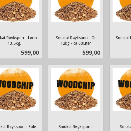
kai Røykspon - Lønn
Smokai Røykspon - Or
Smokai 
13,5kg.
12kg - ca 60Liter
inkl.
inkl.
Pris
Pris
599,00
599,00
mva.
mva.
Kjøp
Kjøp
kai Røykspon - Eple
Smokai Røykspon -
Smoka