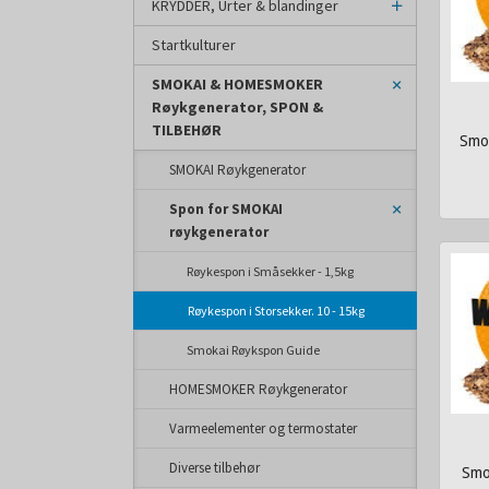
KRYDDER, Urter & blandinger
Startkulturer
SMOKAI & HOMESMOKER
Røykgenerator, SPON &
TILBEHØR
Smo
SMOKAI Røykgenerator
inkl.
mva.
Spon for SMOKAI
røykgenerator
Røykespon i Småsekker - 1,5kg
Røykespon i Storsekker. 10 - 15kg
Smokai Røykspon Guide
HOMESMOKER Røykgenerator
Varmeelementer og termostater
Diverse tilbehør
Smo