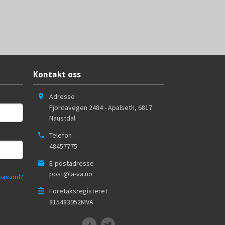
Kontakt oss
Adresse
Fjordavegen 2484 - Apalseth
,
6817
Naustdal
Telefon
48457775
E-postadresse
post@la-va.no
passord?
Foretaksregisteret
815483952MVA