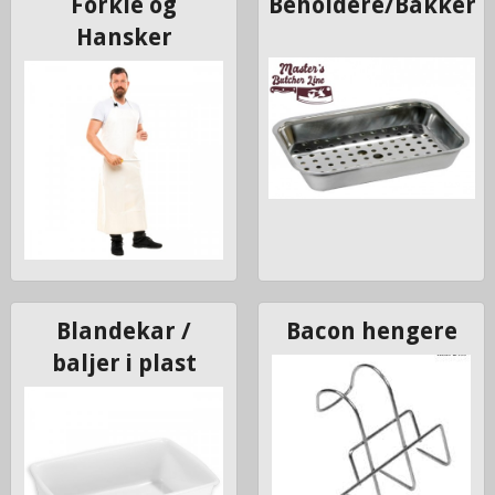
Forkle og
Beholdere/Bakker
Hansker
Blandekar /
Bacon hengere
baljer i plast