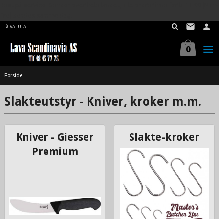
Best på service. Sender over hele landet, alle ordrer inne før kl 11.00 (Man-
Gå
Fre) sendes samme dag.
til
VALUTA
innholdet
0
Forside
Slakteutstyr - Kniver, kroker m.m.
Kniver - Giesser
Slakte-kroker
Premium