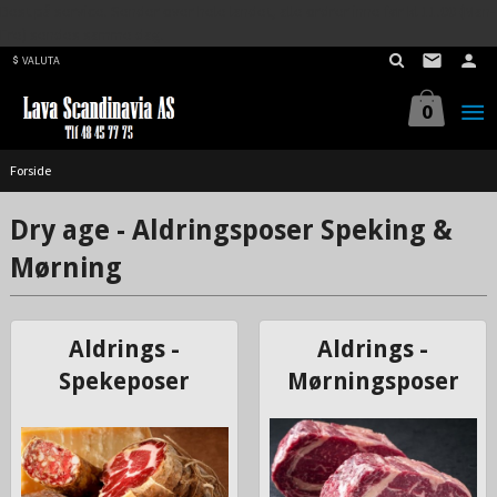
Best på service. Sender over hele landet, alle ordrer inne før kl 11.00 (Man-
Gå
Fre) sendes samme dag.
til
VALUTA
innholdet
0
Forside
Dry age - Aldringsposer Speking &
Mørning
Aldrings -
Aldrings -
Spekeposer
Mørningsposer