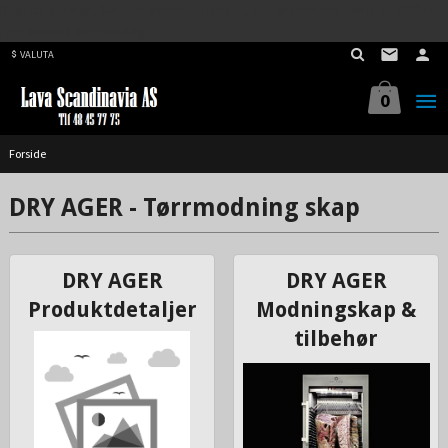
Best på service. Sender over hele landet, alle ordrer inne før kl 11.00 (Man-
Gå
Fre) sendes samme dag.
til
VALUTA
innholdet
0
Forside
DRY AGER - Tørrmodning skap
DRY AGER
DRY AGER
Produktdetaljer
Modningskap &
tilbehør