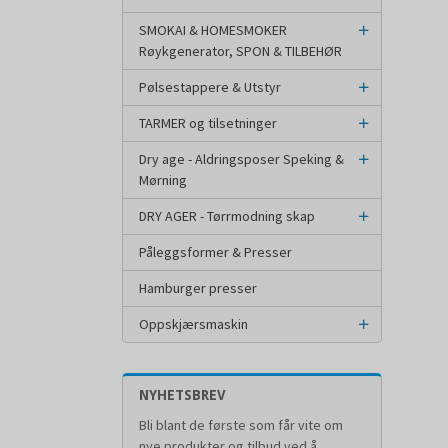
SMOKAI & HOMESMOKER
Røykgenerator, SPON & TILBEHØR
Pølsestappere & Utstyr
TARMER og tilsetninger
Dry age - Aldringsposer Speking &
Mørning
DRY AGER - Tørrmodning skap
Påleggsformer & Presser
Hamburger presser
Oppskjærsmaskin
NYHETSBREV
Bli blant de første som får vite om
nye produkter og tilbud ved å