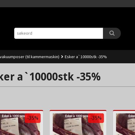
Gå
11.00 (Man-Fre) sendes samme dag.
til
innholdet
 vakuumposer (til kammermaskin)
Esker a`10000stk -35%
ker a`10000stk -35%
-35%
-35%