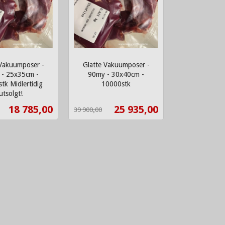
 Vakuumposer -
Glatte Vakuumposer -
- 25x35cm -
90my - 30x40cm -
tk Midlertidig
10000stk
Rabatt
inkl.
utsolgt!
mva.
Tilbud
Tilbud
18 785,00
25 935,00
39 900,00
Les mer
Kjøp