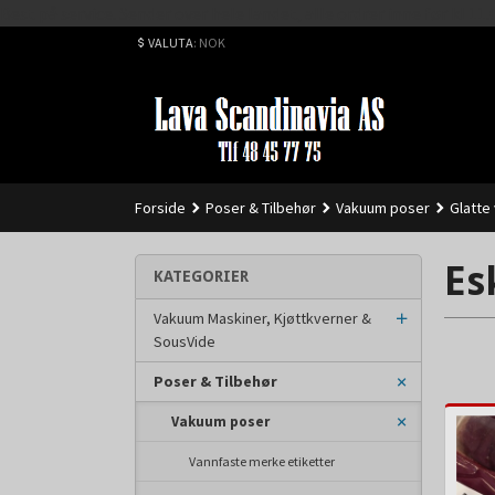
Best på service. Sender over hele landet, alle ordrer inne før kl 
VALUTA
: NOK
Forside
Poser & Tilbehør
Vakuum poser
Glatte
Es
KATEGORIER
Vakuum Maskiner, Kjøttkverner &
SousVide
Poser & Tilbehør
Vakuum poser
Vannfaste merke etiketter