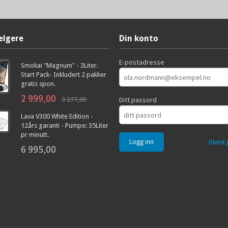
elgere
Din konto
E-postadresse
Smokai "Magnum" - 3Liter.
Start Pack- Inkludert 2 pakker
gratis spon.
2 999,00
3 277,00
Ditt passord
Lava V300 White Edition -
12års garanti - Pumpe: 35Liter
pr minutt.
Glemt 
6 995,00