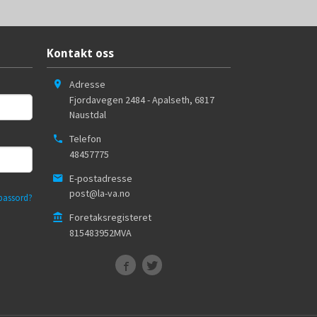
Kontakt oss
Adresse
Fjordavegen 2484 - Apalseth
,
6817
Naustdal
Telefon
48457775
E-postadresse
post@la-va.no
passord?
Foretaksregisteret
815483952MVA