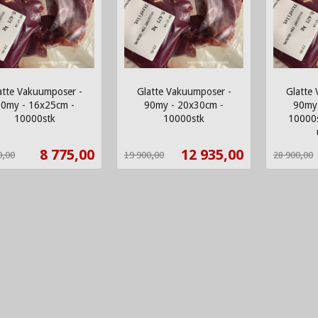
atte Vakuumposer -
Glatte Vakuumposer -
Glatte
0my - 16x25cm -
90my - 20x30cm -
90my 
10000stk
10000stk
10000s
t
Rabatt
inkl.
Rabatt
inkl.
mva.
Tilbud
Tilbud
8 775,00
12 935,00
0,00
19 900,00
28 900,00
mva.
Kjøp
Kjøp