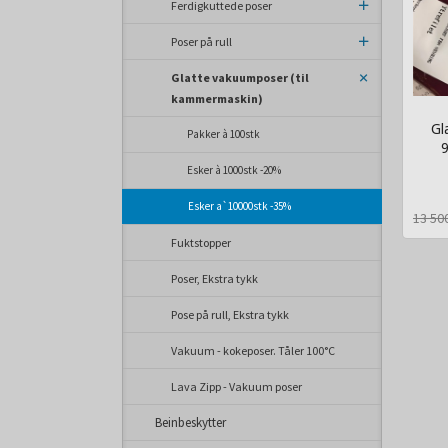
Ferdigkuttede poser
Poser på rull
Glatte vakuumposer (til
kammermaskin)
Gl
Pakker à 100stk
9
Esker à 1000stk -20%
Rabat
inkl.
mva.
Esker a`10000stk -35%
13 50
Fuktstopper
Poser, Ekstra tykk
Pose på rull, Ekstra tykk
Vakuum - kokeposer. Tåler 100°C
Lava Zipp - Vakuum poser
Beinbeskytter