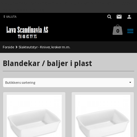
Best på service. Sender over hele landet, alle ordrer inne før kl 11.00 (Man-
Gå
Fre) sendes samme dag.
til
VALUTA
innholdet
0
Forside
Slakteutstyr - Kniver, kroker m.m.
Blandekar / baljer i plast