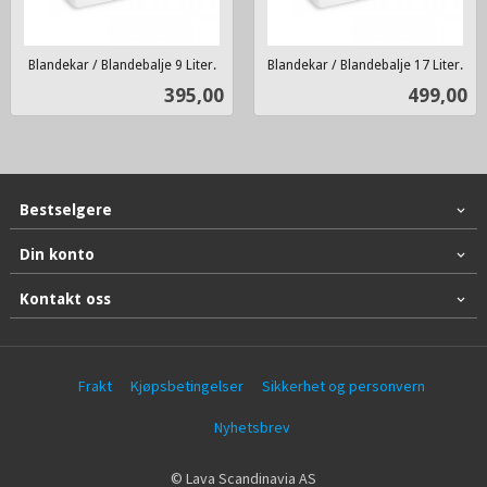
Blandekar / Blandebalje 9 Liter.
Blandekar / Blandebalje 17 Liter.
inkl.
inkl.
Pris
Pris
395,00
499,00
mva.
mva.
Bestselgere
Din konto
Kontakt oss
Frakt
Kjøpsbetingelser
Sikkerhet og personvern
Nyhetsbrev
© Lava Scandinavia AS