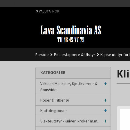
Best på service. Sender over hele landet, alle ordrer inne før kl 
VALUTA
: NOK
Forside
Pølsestappere & Utstyr
Klipse utstyr for
Kl
KATEGORIER
Vakuum Maskiner, Kjøttkverner &
SousVide
Poser & Tilbehør
Kjøttdeigposer
Slakteutstyr - Kniver, kroker m.m.