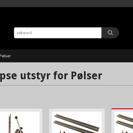
Gå
11.00 (Man-Fre) sendes samme dag.
til
innholdet
 Pølser
ipse utstyr for Pølser