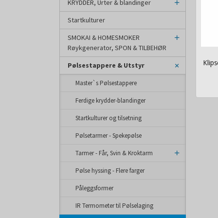
KRYDDER, Urter & blandinger
Startkulturer
SMOKAI & HOMESMOKER
Røykgenerator, SPON & TILBEHØR
Klips
Pølsestappere & Utstyr
inkl.
Master`s Pølsestappere
mva.
Ferdige krydder-blandinger
Startkulturer og tilsetning
Pølsetarmer - Spekepølse
Tarmer - Får, Svin & Kroktarm
Pølse hyssing - Flere farger
Påleggsformer
IR Termometer til Pølselaging