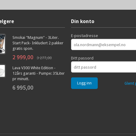
elgere
Din konto
E-postadresse
Smokai "Magnum" - 3Liter.
Start Pack- Inkludert 2 pakker
gratis spon.
2 999,00
3 277,00
Ditt passord
Lava V300 White Edition -
12års garanti - Pumpe: 35Liter
pr minutt.
Glemt 
6 995,00