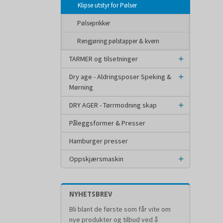
Klipse utstyr for Pølser
Pølseprikker
Rengjøring pølstapper & kvern
TARMER og tilsetninger
Dry age - Aldringsposer Speking &
Mørning
DRY AGER - Tørrmodning skap
Påleggsformer & Presser
Hamburger presser
Oppskjærsmaskin
NYHETSBREV
Bli blant de første som får vite om
nye produkter og tilbud ved å