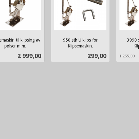
emaskin til klipsing av
950 stk U klips for
3990 s
pølser m.m.
Klipsemaskin.
Kl
inkl.
Rabatt
inkl.
Pris
Pris
2 999,00
299,00
1 255,00
mva.
mva.
Kjøp
Kjøp