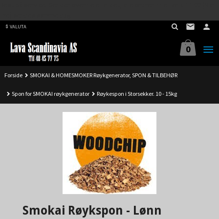
Best på service. Sender over hele landet, alle ordrer inne før kl 11.00 (Man-
Gå
Fre) sendes samme dag.
til
VALUTA
innholdet
0
Forside
SMOKAI & HOMESMOKER Røykgenerator, SPON & TILBEHØR
Spon for SMOKAI røykgenerator
Røykespon i Storsekker. 10 - 15kg
Smokai Røykspon - Lønn