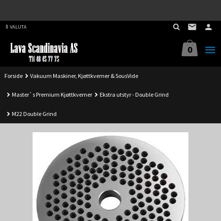
Best på service. Sender over hele landet, alle ordrer inne før kl 11.00 (Man-
Gå
Fre) sendes samme dag.
til
VALUTA
innholdet
0
Forside
Vakuum Maskiner, Kjøttkverner & SousVide
Master`s Premium Kjøttkverner
Ekstra utstyr - Double Grind
M22 Double Grind