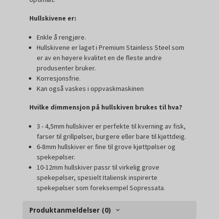
Hullskivene er:
Enkle å rengjøre.
Hullskivene er laget i Premium Stainless Steel som
er av en høyere kvalitet en de fleste andre
produsenter bruker.
Korresjonsfrie.
Kan også vaskes i oppvaskmaskinen
Hvilke dimmensjon på hullskiven brukes til hva?
3 - 4,5mm hullskiver er perfekte til kverning av fisk,
farser til grillpølser, burgere eller bare til kjøttdeig.
6-8mm hullskiver er fine til grove kjøttpølser og
spekepølser.
10-12mm hullskiver passr til virkelig grove
spekepølser, spesielt Italiensk inspirerte
spekepølser som foreksempel Sopressata.
Produktanmeldelser (0)