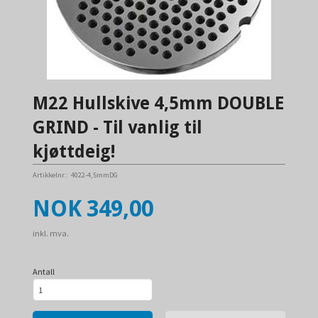
M22 Hullskive 4,5mm DOUBLE
GRIND - Til vanlig til
kjøttdeig!
Artikkelnr.:
4022-4,5mmDG
Pris
NOK
349,00
inkl. mva.
Antall