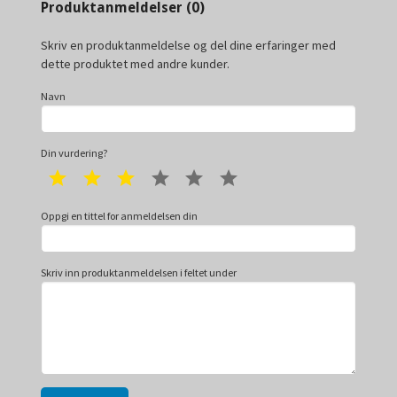
Produktanmeldelser (0)
Skriv en produktanmeldelse og del dine erfaringer med
dette produktet med andre kunder.
Navn
Din vurdering?
1 star
2 star
3 star
4 star
5 star
6 star
Oppgi en tittel for anmeldelsen din
Skriv inn produktanmeldelsen i feltet under