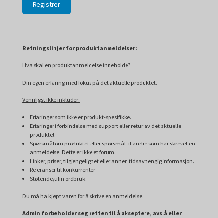
Retningslinjer for produktanmeldelser:
Hva skal en produktanmeldelse inneholde?
Din egen erfaring med fokus på det aktuelle produktet.
Vennligst ikke inkluder:
Erfaringer som ikke er produkt-spesifikke.
Erfaringer i forbindelse med support eller retur av det aktuelle
produktet.
Spørsmål om produktet eller spørsmål til andre som har skrevet en
anmeldelse. Dette er ikke et forum.
Linker, priser, tilgjengelighet eller annen tidsavhengig informasjon.
Referanser til konkurrenter
Støtende/ufin ordbruk.
Du må ha kjøpt varen for å skrive en anmeldelse.
Admin forbeholder seg retten til å akseptere, avslå eller