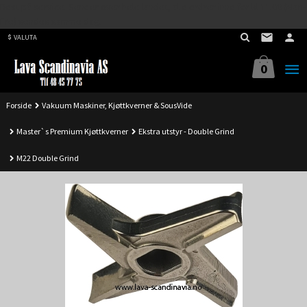
Best på service. Sender over hele landet, alle ordrer inne før kl 11.00 (Man-
Gå
Fre) sendes samme dag.
til
VALUTA
innholdet
0
Forside
Vakuum Maskiner, Kjøttkverner & SousVide
Master`s Premium Kjøttkverner
Ekstra utstyr - Double Grind
M22 Double Grind