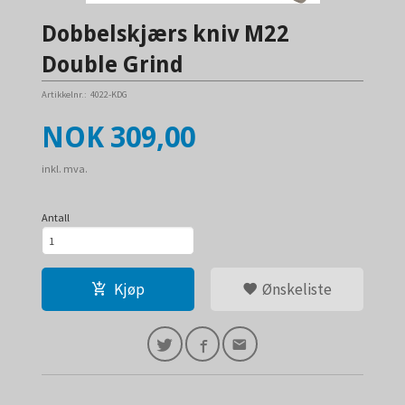
Dobbelskjærs kniv M22
Double Grind
Artikkelnr.:
4022-KDG
Pris
NOK
309,00
inkl. mva.
Antall
Kjøp
Ønskeliste