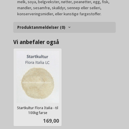
melk, soya, belgvekster, nøtter, peanøtter, egg, fisk,
mandler, sesamfrø, skalldyr, sennep eller selleri,
konserveringsmidler, eller kunstige fargestoffer.
Produktanmeldelser (0)
Vi anbefaler også
Startkultur Flora Italia - til
100kg farse
inkl.
Pris
169,00
mva.