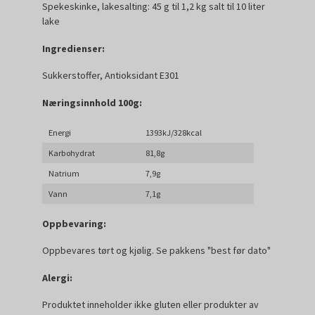
Spekeskinke, lakesalting: 45 g til 1,2 kg salt til 10 liter
lake
Ingredienser:
Sukkerstoffer, Antioksidant E301
Næringsinnhold 100g:
Energi
1393kJ/328kcal
Karbohydrat
81,8g
Natrium
7,9g
Vann
7,1g
Oppbevaring:
Oppbevares tørt og kjølig. Se pakkens "best før dato"
Alergi:
Produktet inneholder ikke gluten eller produkter av