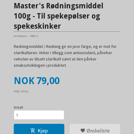
Master's Rødningsmiddel
100g - Til spekepølser og
spekeskinker
Artikkelnr.:
4400-1
Rødningsmiddel / Rødning gir en jevn farge, og er mat for
startkulturen. Virker i tillegg som antionsidant, påvirker
veksten av tilsatt startkult samt at den påvker
smaksutviklingen i produktet.
Pris
NOK
79,00
inkl. mva.
Antall
Kjøp
Ønskeliste