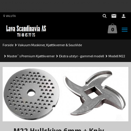
Best på service. Sender over hele landet, alle ordrer inne før kl 11.00 (Man-
Gå
Fre) sendes samme dag.
til
VALUTA
innholdet
0
Forside
Vakuum Maskiner, Kjøttkverner & SousVide
Master`s Premium Kjøttkverner
Ekstra utstyr - gammel modell
Modell M22