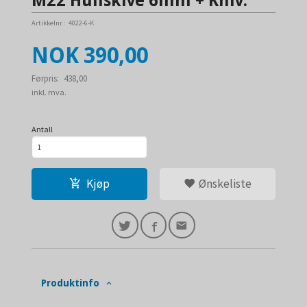
M22 Hullskive 6mm + Kniv.
Artikkelnr.:
4022-6-K
Tilbud
NOK
390,00
Førpris:
438,00
Rabatt
inkl. mva.
Antall
Kjøp
Ønskeliste
Produktinfo