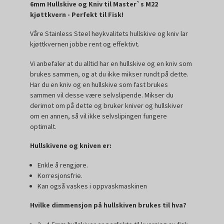
6mm Hullskive og Kniv til Master`s M22
kjøttkvern - Perfekt til Fisk!
Våre Stainless Steel høykvalitets hullskive og kniv lar
kjøttkvernen jobbe rent og effektivt.
Vi anbefaler at du alltid har en hullskive og en kniv som
brukes sammen, og at du ikke mikser rundt på dette.
Har du en kniv og en hullskive som fast brukes
sammen vil desse være selvslipende. Mikser du
derimot om på dette og bruker kniver og hullskiver
om en annen, så vil ikke selvslipingen fungere
optimalt.
Hullskivene og kniven er:
Enkle å rengjøre.
Korresjonsfrie.
Kan også vaskes i oppvaskmaskinen
Hvilke dimmensjon på hullskiven brukes til hva?