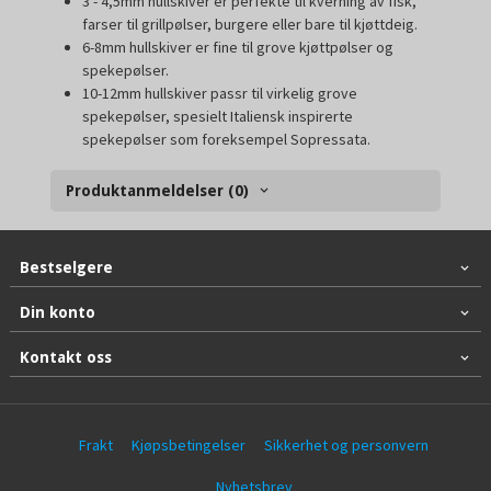
3 - 4,5mm hullskiver er perfekte til kverning av fisk,
farser til grillpølser, burgere eller bare til kjøttdeig.
6-8mm hullskiver er fine til grove kjøttpølser og
spekepølser.
10-12mm hullskiver passr til virkelig grove
spekepølser, spesielt Italiensk inspirerte
spekepølser som foreksempel Sopressata.
Produktanmeldelser (0)
Bestselgere
Din konto
Kontakt oss
Frakt
Kjøpsbetingelser
Sikkerhet og personvern
Nyhetsbrev