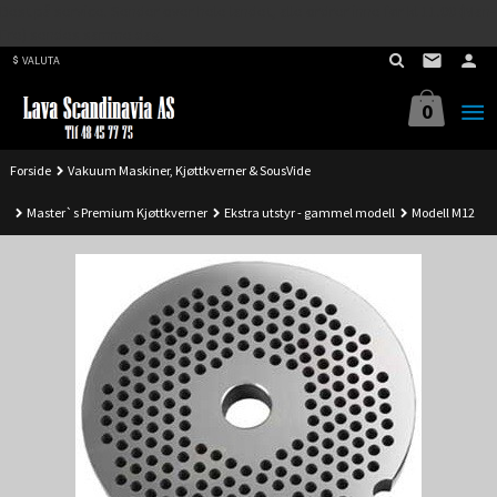
Best på service. Sender over hele landet, alle ordrer inne før kl 11.00 (Man-
Gå
Fre) sendes samme dag.
til
VALUTA
innholdet
0
Forside
Vakuum Maskiner, Kjøttkverner & SousVide
Master`s Premium Kjøttkverner
Ekstra utstyr - gammel modell
Modell M12