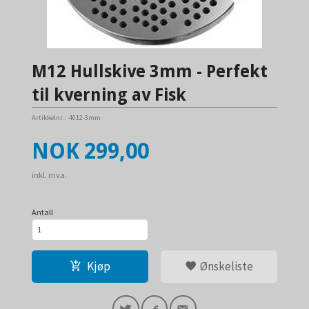
M12 Hullskive 3mm - Perfekt
til kverning av Fisk
Artikkelnr.:
4012-3mm
Pris
NOK
299,00
inkl. mva.
Antall
Kjøp
Ønskeliste