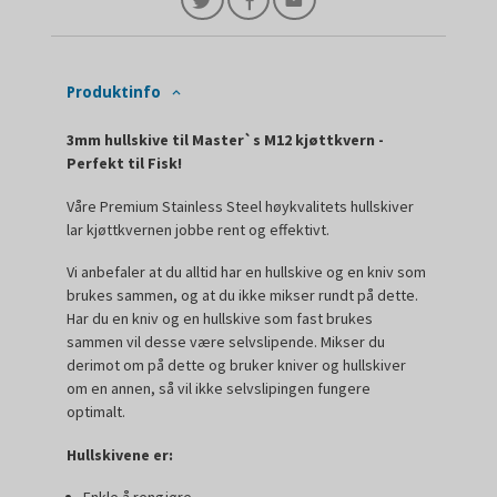
Produktinfo
3mm hullskive til Master`s M12 kjøttkvern -
Perfekt til Fisk!
Våre Premium Stainless Steel høykvalitets hullskiver
lar kjøttkvernen jobbe rent og effektivt.
Vi anbefaler at du alltid har en hullskive og en kniv som
brukes sammen, og at du ikke mikser rundt på dette.
Har du en kniv og en hullskive som fast brukes
sammen vil desse være selvslipende. Mikser du
derimot om på dette og bruker kniver og hullskiver
om en annen, så vil ikke selvslipingen fungere
optimalt.
Hullskivene er: