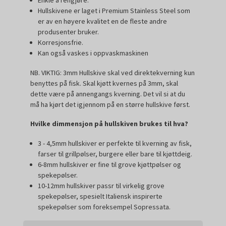
Enkle å rengjøre.
Hullskivene er laget i Premium Stainless Steel som
er av en høyere kvalitet en de fleste andre
produsenter bruker.
Korresjonsfrie.
Kan også vaskes i oppvaskmaskinen
NB. VIKTIG: 3mm Hullskive skal ved direktekverning kun
benyttes på fisk. Skal kjøtt kvernes på 3mm, skal
dette være på annengangs kverning. Det vil si at du
må ha kjørt det igjennom på en større hullskive først.
Hvilke dimmensjon på hullskiven brukes til hva?
3 - 4,5mm hullskiver er perfekte til kverning av fisk,
farser til grillpølser, burgere eller bare til kjøttdeig.
6-8mm hullskiver er fine til grove kjøttpølser og
spekepølser.
10-12mm hullskiver passr til virkelig grove
spekepølser, spesielt Italiensk inspirerte
spekepølser som foreksempel Sopressata.