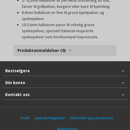
3 - 4,5mm hullskiver er perfekte til kverning av fisk,
farser til grillpølser, burgere eller bare til kjøttdeig.
6-8mm hullskiver er fine til grove kjøttpølser og
spekepølser.
10-12mm hullskiver passr til virkelig grove
spekepølser, spesielt Italiensk inspirerte
spekepølser som foreksempel Sopressata.
Produktanmeldelser (0)
Bestselgere
Din konto
Kontakt oss
Frakt
Kjøpsbetingelser
Sikkerhet og personvern
Nyhetsbrev