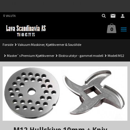
Best på service. Sender over hele landet, alle ordrer inne før kl 11.00 (Man-
Gå
Fre) sendes samme dag.
til
VALUTA
innholdet
0
Forside
Vakuum Maskiner, Kjøttkverner & SousVide
Master`s Premium Kjøttkverner
Ekstra utstyr - gammel modell
Modell M12