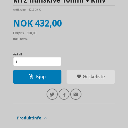
M12 Hullskive 10mm + Kniv
Artikkelnr.:
4012-10-K
Tilbud
NOK
432,00
Førpris:
508,00
Rabatt
inkl. mva.
Antall
Kjøp
Ønskeliste
Produktinfo