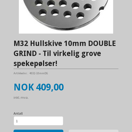
M32 Hullskive 10mm DOUBLE
GRIND - Til virkelig grove
spekepølser!
Artikkelnr.:
4032-10mmDG
Pris
NOK
409,00
inkl. mva.
Antall