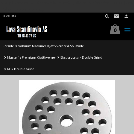
Best på service. Sender over hele landet, alle ordrer inne før kl 11.00 (Man-
Gå
Fre) sendes samme dag.
til
VALUTA
innholdet
0
Forside
Vakuum Maskiner, Kjøttkverner & SousVide
Master`s Premium Kjøttkverner
Ekstra utstyr - Double Grind
M32 Double Grind