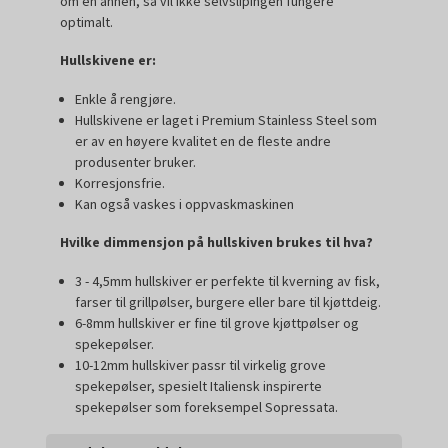
om en annen, så vil ikke selvslipingen fungere
optimalt.
Hullskivene er:
Enkle å rengjøre.
Hullskivene er laget i Premium Stainless Steel som
er av en høyere kvalitet en de fleste andre
produsenter bruker.
Korresjonsfrie.
Kan også vaskes i oppvaskmaskinen
Hvilke dimmensjon på hullskiven brukes til hva?
3 - 4,5mm hullskiver er perfekte til kverning av fisk,
farser til grillpølser, burgere eller bare til kjøttdeig.
6-8mm hullskiver er fine til grove kjøttpølser og
spekepølser.
10-12mm hullskiver passr til virkelig grove
spekepølser, spesielt Italiensk inspirerte
spekepølser som foreksempel Sopressata.