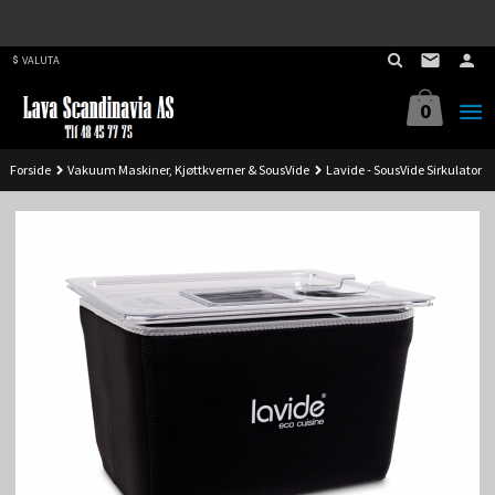
Best på service. Sender over hele landet, alle ordrer inne før kl 11.00 (Man-
Gå
Fre) sendes samme dag.
til
VALUTA
innholdet
0
Forside
Vakuum Maskiner, Kjøttkverner & SousVide
Lavide - SousVide Sirkulator