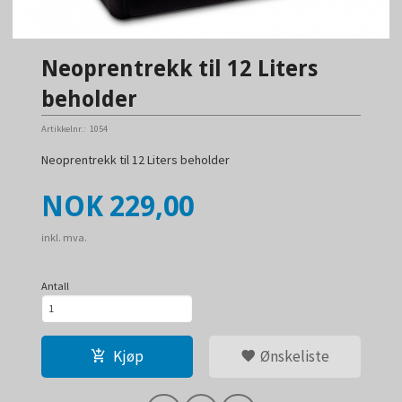
Neoprentrekk til 12 Liters
beholder
Artikkelnr.:
1054
Neoprentrekk til 12 Liters beholder
Pris
NOK
229,00
inkl. mva.
Antall
Kjøp
Ønskeliste