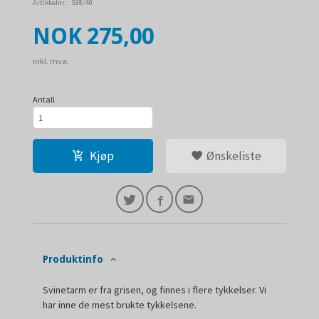
Artikkelnr.:
S38/40
Pris
NOK
275,00
inkl. mva.
Antall
Kjøp
Ønskeliste
Produktinfo
Svinetarm er fra grisen, og finnes i flere tykkelser. Vi
har inne de mest brukte tykkelsene.