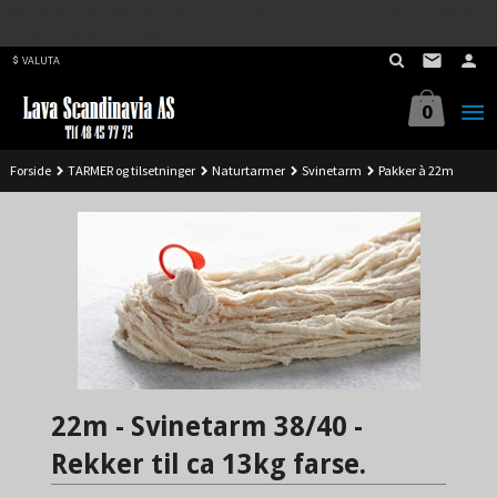
Best på service. Sender over hele landet, alle ordrer inne før kl 11.00 (Man-
Gå
Fre) sendes samme dag.
til
VALUTA
innholdet
0
Forside
TARMER og tilsetninger
Naturtarmer
Svinetarm
Pakker à 22m
22m - Svinetarm 38/40 -
Rekker til ca 13kg farse.