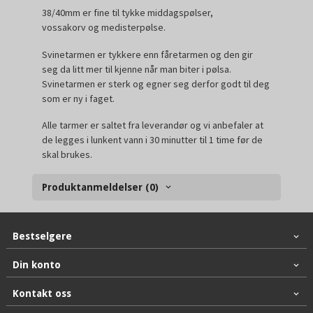
38/40mm er fine til tykke middagspølser,
vossakorv og medisterpølse.
Svinetarmen er tykkere enn fåretarmen og den gir
seg da litt mer til kjenne når man biter i pølsa.
Svinetarmen er sterk og egner seg derfor godt til deg
som er ny i faget.
Alle tarmer er saltet fra leverandør og vi anbefaler at
de legges i lunkent vann i
30 minutter til 1 time
før de
skal brukes.
Produktanmeldelser (0)
Bestselgere
Din konto
Kontakt oss