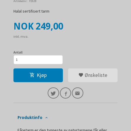
Artikkelnr.:
F2628
Halal sertifisert tarm
Pris
NOK
249,00
inkl. mva.
Antall
Kjøp
Ønskeliste
Produktinfo
Fåretarm er den tynneste av naturtarmene får eller