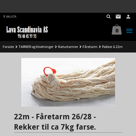
Best på service. Sender over hele landet, alle ordrer inne før kl 11.00 (Man-
Gå
Fre) sendes samme dag.
til
VALUTA
innholdet
0
Forside
TARMER og tilsetninger
Naturtarmer
Fåretarm
Pakker à 22m
22m - Fåretarm 26/28 -
Rekker til ca 7kg farse.