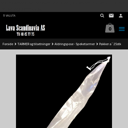
Best på service. Sender over hele landet, alle ordrer inne før kl 11.00 (Man-
Gå
Fre) sendes samme dag.
til
VALUTA
innholdet
0
Forside
TARMER og tilsetninger
Aldringspose - Speketarmer
Pakker a`25stk