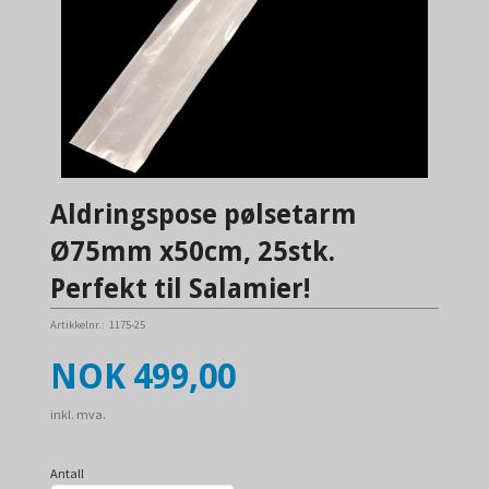
Aldringspose pølsetarm
Ø75mm x50cm, 25stk.
Perfekt til Salamier!
Artikkelnr.:
1175-25
Pris
NOK
499,00
inkl. mva.
Antall