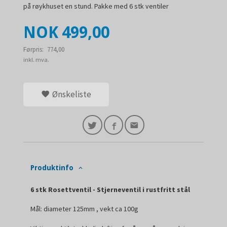
på røykhuset en stund. Pakke med 6 stk ventiler
Tilbud
NOK
499,00
Førpris:
774,00
Rabatt
inkl. mva.
Ønskeliste
Produktinfo
6 stk Rosettventil - Stjerneventil i rustfritt stål
Mål: diameter 125mm , vekt ca 100g