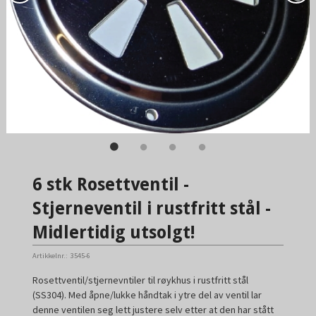
6 stk Rosettventil -
Stjerneventil i rustfritt stål -
Midlertidig utsolgt!
Artikkelnr.:
3545-6
Rosettventil/stjernevntiler til røykhus i rustfritt stål
(SS304). Med åpne/lukke håndtak i ytre del av ventil lar
denne ventilen seg lett justere selv etter at den har stått