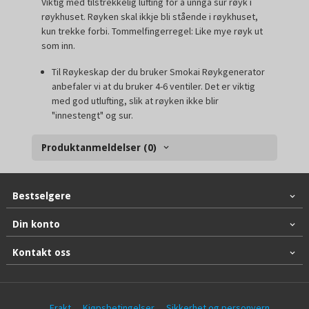
Viktig med tilstrekkelig lufting for å unngå sur røyk i
røykhuset. Røyken skal ikkje bli stående i røykhuset,
kun trekke forbi. Tommelfingerregel: Like mye røyk ut
som inn.
Til Røykeskap der du bruker Smokai Røykgenerator
anbefaler vi at du bruker 4-6 ventiler. Det er viktig
med god utlufting, slik at røyken ikke blir
"innestengt" og sur.
Produktanmeldelser (0)
Bestselgere
Din konto
Kontakt oss
Frakt
Kjøpsbetingelser
Sikkerhet og personvern