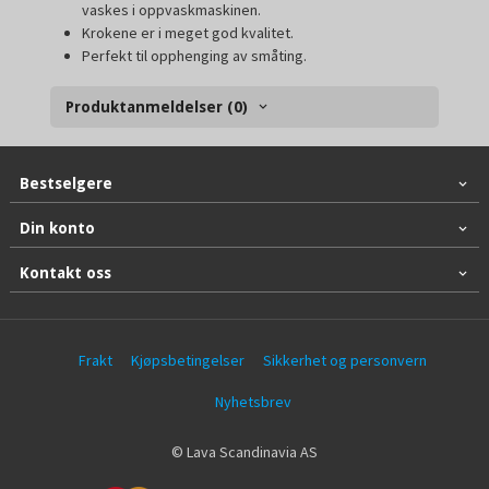
vaskes i oppvaskmaskinen.
Krokene er i meget god kvalitet.
Perfekt til opphenging av småting.
Produktanmeldelser (0)
Bestselgere
Din konto
Kontakt oss
Frakt
Kjøpsbetingelser
Sikkerhet og personvern
Nyhetsbrev
© Lava Scandinavia AS