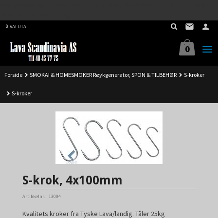
Best på service. Sender over hele landet, alle ordrer inne før kl 11.00 (Man-
Gå
Fre) sendes samme dag.
til
VALUTA
innholdet
0
Forside
SMOKAI & HOMESMOKER Røykgenerator, SPON & TILBEHØR
S-kroker
S-kroker
S-krok, 4x100mm
Artikkelnr.:
13004
Kvalitets kroker fra Tyske Lava/landig. Tåler 25kg