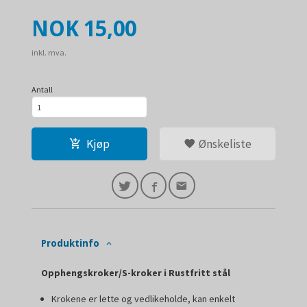
Pris
NOK
15,00
inkl. mva.
Antall
Kjøp
Ønskeliste
Produktinfo
Opphengskroker/S-kroker i Rustfritt stål
Krokene er lette og vedlikeholde, kan enkelt