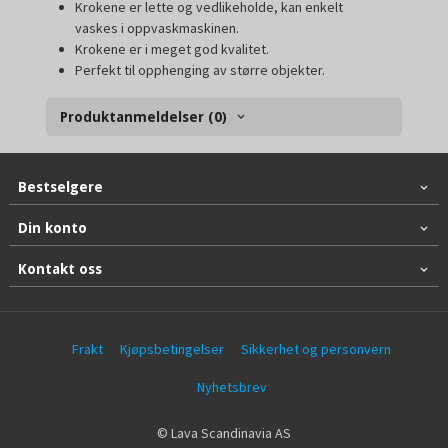
Krokene er lette og vedlikeholde, kan enkelt
vaskes i oppvaskmaskinen.
Krokene er i meget god kvalitet.
Perfekt til opphenging av større objekter.
Produktanmeldelser (0)
Bestselgere
Din konto
Kontakt oss
Frakt
Kjøpsbetingelser
Sikkerhet og personvern
Nyhetsbrev
© Lava Scandinavia AS