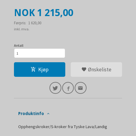
Tilbud
NOK
1 215,00
Førpris:
1 620,00
Rabatt
inkl. mva.
Antall
Kjøp
Ønskeliste
Produktinfo
Opphengskroker/S-kroker fra Tyske Lava/Landig