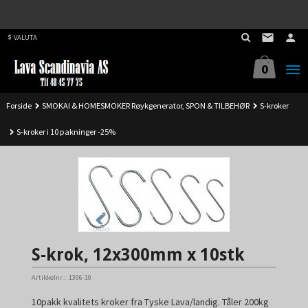
Best på service. Sender over hele landet, alle ordrer inne før kl 11.00 (Man-
Gå
Fre) sendes samme dag.
til
VALUTA
innholdet
0
Forside
SMOKAI & HOMESMOKER Røykgenerator, SPON & TILBEHØR
S-kroker
S-kroker i 10 pakninger -25%
S-krok, 12x300mm x 10stk
Artikkelnr.:
1306-10
10pakk kvalitets kroker fra Tyske Lava/landig. Tåler 200kg