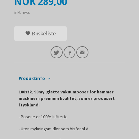
Pris
NOK
289,00
inkl. mva.
Ønskeliste
Produktinfo
100stk, 90my, glatte vakuumposer for kammer
maskiner i premium kvalitet, som er produsert
iTyskland.
- Posene er 100% lufttette
- Uten mykningsmidler som bisfenol A