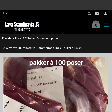
Best på service. Sender over hele landet, alle ordrer inne før kl 11.00 (Man-
Gå
Fre) sendes samme dag.
til
VALUTA
innholdet
0
Forside
Poser & Tilbehør
Vakuum poser
Glatte vakuumposer (til kammermaskin)
Pakker à 100stk