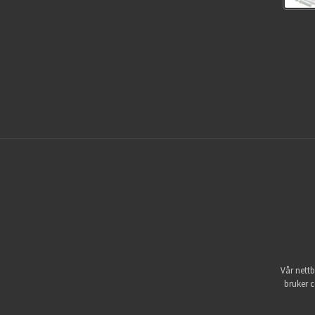
Vår nettb
bruker c