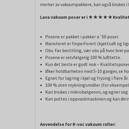
merker av vakuumpakkere, kan også brukes i ka
Lava vakuum poser er i
★
★
★
★
★ Kvalitet
Posene er pakket i pakker a`50 poser.
Mønsteret er finperforert (kjøttsaft og l
Obs: Før bestilling, vær obs på hvor brei p
Posene er selvfølgelig 100 % lufttette.
Kun det beste er godt nok – Kvalitetsposene
Øker holdbarheten med 5-10 ganger, se ho
Egnet for lagring i kjøl og frysing i flere år.
100 % uten mykningsmidler (for eksempelv
Kan brukes i mikrobølgeovn, og egner seg ti
Kan puttes i oppvaskmaskinen og kan derm
Anvendelse for R-vac vakuum ruller: