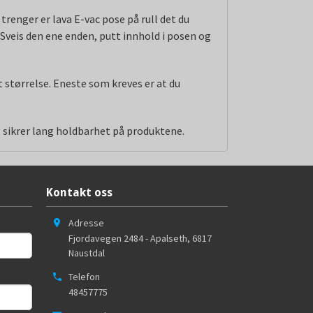
trenger er lava E-vac pose på rull det du
 Sveis den ene enden, putt innhold i posen og
t størrelse. Eneste som kreves er at du
g sikrer lang holdbarhet på produktene.
Kontakt oss
Adresse
Fjordavegen 2484 - Apalseth
,
6817
Naustdal
Telefon
48457775