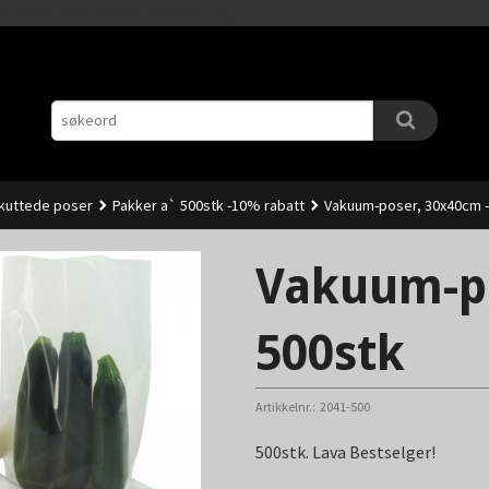
Gå
11.00 (Man-Fre) sendes samme dag.
til
innholdet
kuttede poser
Pakker a` 500stk -10% rabatt
Vakuum-poser, 30x40cm -
Vakuum-po
500stk
Artikkelnr.:
2041-500
500stk. Lava Bestselger!