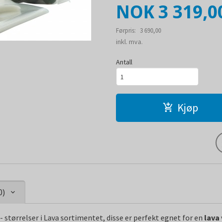
Tilbud
NOK
3 319,0
Førpris:
3 690,00
Rabatt
inkl. mva.
Antall
Kjøp
0)
- størrelser i Lava sortimentet, disse er perfekt egnet for en
lava