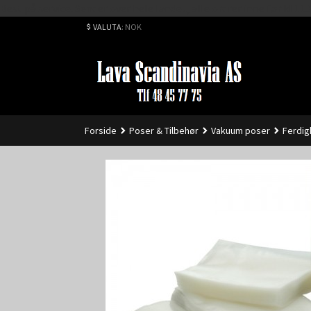
Best på service. Sender over hele landet, alle ordrer inne før kl 
VALUTA
: NOK
Forside
Poser & Tilbehør
Vakuum poser
Ferdig