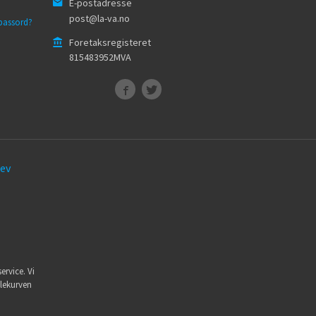
E-postadresse
post@la-va.no
passord?
Foretaksregisteret
815483952MVA
ev
ervice. Vi
dlekurven