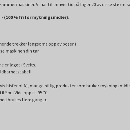
mmermaskiner. Vi har til enhver tid på lager 20 av disse størrels
 - (100 % fri for mykningsmidler).
ignende trekker langsomt opp av posen)
ose maskinen din tar.
 er laget i Sveits.
ldbarhetstabell.
is bisfenol A), mange billig produkter som bruker mykningsmidle
l SousVide opp til 95 °C.
ed brukes flere ganger.