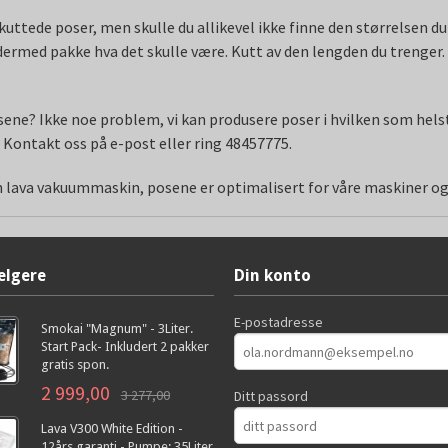
uttede poser, men skulle du allikevel ikke finne den størrelsen du 
 dermed pakke hva det skulle være. Kutt av den lengden du trenger.
osene? Ikke noe problem, vi kan produsere poser i hvilken som hels
. Kontakt oss på e-post eller ring 48457775.
din lava vakuummaskin, posene er optimalisert for våre maskiner o
elgere
Din konto
E-postadresse
Smokai "Magnum" - 3Liter.
Start Pack- Inkludert 2 pakker
gratis spon.
2 999,00
3 277,00
Ditt passord
Lava V300 White Edition -
12års garanti - Pumpe: 35Liter