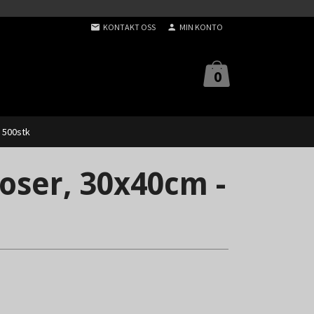
KONTAKT OSS
MIN KONTO
0
 500stk
ser, 30x40cm -