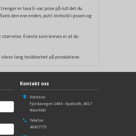
trenger er lava E-vac pose på rull det du
 Sveis den ene enden, putt innhold i posen og
t størrelse. Eneste som kreves er at du
g sikrer lang holdbarhet på produktene.
Kontakt oss
Adresse
Fjordavegen 2484 - Apalseth
,
6817
Naustdal
Telefon
48457775