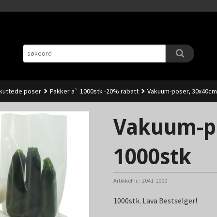
Gå
11.00 (Man-Fre) sendes samme dag.
til
innholdet
kuttede poser
Pakker a` 1000stk -20% rabatt
Vakuum-poser, 30x40cm 
Vakuum-po
1000stk
Artikkelnr.:
2041-1000
1000stk. Lava Bestselger!