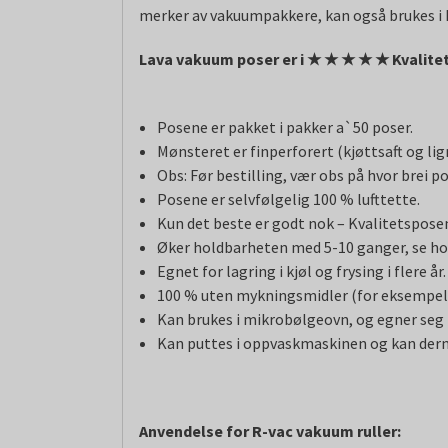
merker av vakuumpakkere, kan også brukes i ka
Lava vakuum poser er i
★
★
★
★
★ Kvalitet
Posene er pakket i pakker a`50 poser.
Mønsteret er finperforert (kjøttsaft og l
Obs: Før bestilling, vær obs på hvor brei p
Posene er selvfølgelig 100 % lufttette.
Kun det beste er godt nok – Kvalitetsposene
Øker holdbarheten med 5-10 ganger, se ho
Egnet for lagring i kjøl og frysing i flere år.
100 % uten mykningsmidler (for eksempelv
Kan brukes i mikrobølgeovn, og egner seg ti
Kan puttes i oppvaskmaskinen og kan derm
Anvendelse for R-vac vakuum ruller: