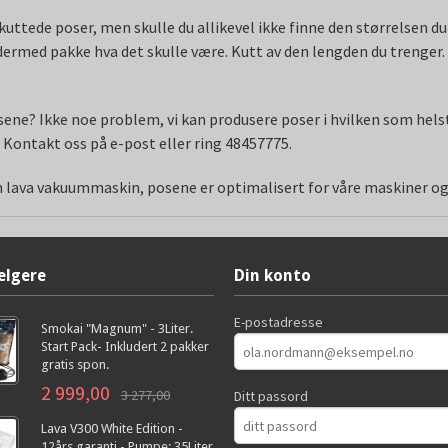
uttede poser, men skulle du allikevel ikke finne den størrelsen du 
 dermed pakke hva det skulle være. Kutt av den lengden du trenger.
osene? Ikke noe problem, vi kan produsere poser i hvilken som hels
. Kontakt oss på e-post eller ring 48457775.
din lava vakuummaskin, posene er optimalisert for våre maskiner o
elgere
Din konto
E-postadresse
Smokai "Magnum" - 3Liter.
Start Pack- Inkludert 2 pakker
gratis spon.
2 999,00
3 277,00
Ditt passord
Lava V300 White Edition -
12års garanti - Pumpe: 35Liter