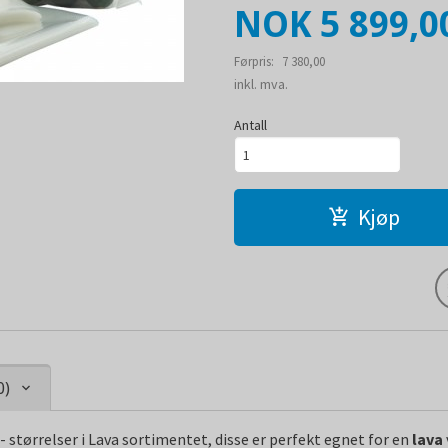
Tilbud
NOK
5 899,0
Førpris:
7 380,00
Rabatt
inkl. mva.
Antall
Kjøp
0)
- størrelser i Lava sortimentet, disse er perfekt egnet for en
lava