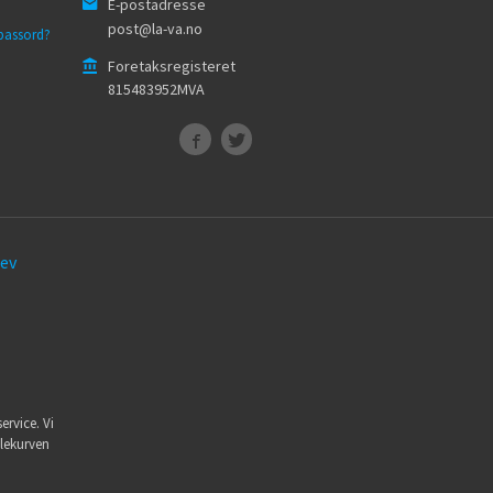
E-postadresse
post@la-va.no
passord?
Foretaksregisteret
815483952MVA
ev
ervice. Vi
dlekurven