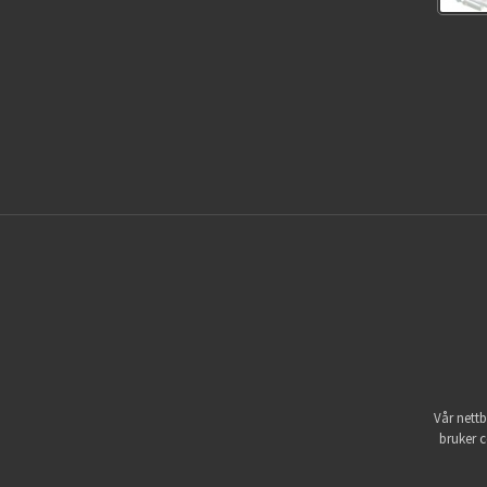
Vår nettb
bruker c