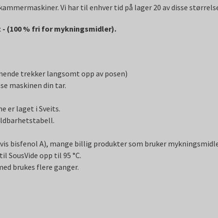
mmermaskiner. Vi har til enhver tid på lager 20 av disse størrels
 - (100 % fri for mykningsmidler).
ignende trekker langsomt opp av posen)
ose maskinen din tar.
 er laget i Sveits.
ldbarhetstabell.
is bisfenol A), mange billig produkter som bruker mykningsmidle
l SousVide opp til 95 °C.
ed brukes flere ganger.