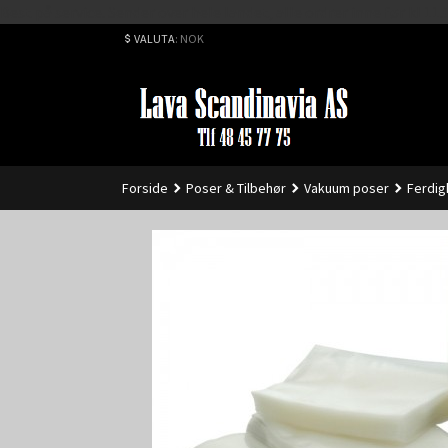
Best på service. Sender over hele landet, alle ordrer inne før kl 
VALUTA
: NOK
Forside
Poser & Tilbehør
Vakuum poser
Ferdig