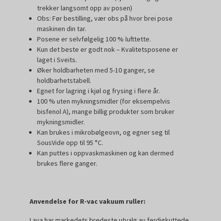
trekker langsomt opp av posen)
Obs: Før bestilling, vær obs på hvor brei pose
maskinen din tar.
Posene er selvfølgelig 100 % lufttette.
Kun det beste er godt nok – Kvalitetsposene er
laget i Sveits.
Øker holdbarheten med 5-10 ganger, se
holdbarhetstabell.
Egnet for lagring i kjøl og frysing i flere år.
100 % uten mykningsmidler (for eksempelvis
bisfenol A), mange billig produkter som bruker
mykningsmidler.
Kan brukes i mikrobølgeovn, og egner seg til
SousVide opp til 95 °C.
Kan puttes i oppvaskmaskinen og kan dermed
brukes flere ganger.
Anvendelse for R-vac vakuum ruller:
Lava har markedets bredeste utvalg av ferdigkuttede