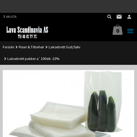
Best på service. Sender over hele landet, alle ordrer inne før kl 11.00 (Man-
Gå
Fre) sendes samme dag.
til
VALUTA
innholdet
0
Forside
Poser & Tilbehør
Laksebrett Gull/Sølv
Laksebrett pakker a`100stk -20%