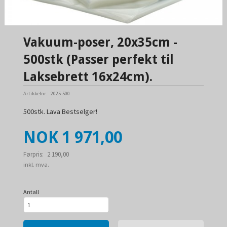
Vakuum-poser, 20x35cm -
500stk (Passer perfekt til
Laksebrett 16x24cm).
Artikkelnr.:
2025-500
500stk. Lava Bestselger!
Tilbud
NOK
1 971,00
Førpris:
2 190,00
Rabatt
inkl. mva.
Antall