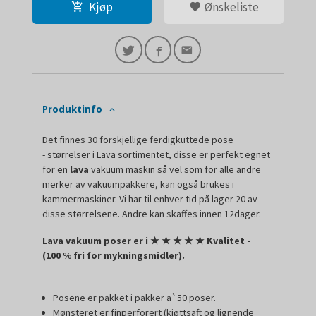
Kjøp
Ønskeliste
Produktinfo
Det finnes 30 forskjellige ferdigkuttede pose
- størrelser i Lava sortimentet, disse er perfekt egnet
for en
lava
vakuum maskin så vel som for alle andre
merker av vakuumpakkere, kan også brukes i
kammermaskiner. Vi har til enhver tid på lager 20 av
disse størrelsene. Andre kan skaffes innen 12dager.
Lava vakuum poser er i
★
★
★
★
★ Kvalitet -
(100 % fri for mykningsmidler).
Posene er pakket i pakker a`50 poser.
Mønsteret er finperforert (kjøttsaft og lignende