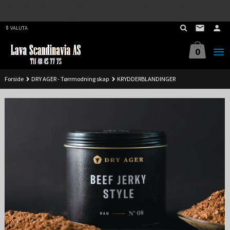
Best på service. Sender over hele landet, alle ordrer inne før kl 11.00 (Man-
Gå
Fre) sendes samme dag.
til
VALUTA
innholdet
0
Forside
DRY AGER - Tørrmodning skap
KRYDDERBLANDINGER