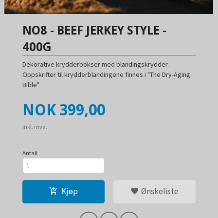
NO8 - BEEF JERKEY STYLE -
400G
Dekorative krydderbokser med blandingskrydder.
Oppskrifter til krydderblandingene finnes i "The Dry-Aging
Bible"
Pris
NOK
399,00
inkl. mva.
Antall
Kjøp
Ønskeliste