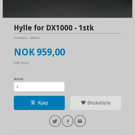
Hylle for DX1000 - 1stk
Artikkelnr.:
DX0020
Pris
NOK
959,00
inkl. mva.
Antall
Kjøp
Ønskeliste