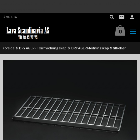
Best på service. Sender over hele landet, alle ordrer inne før kl 11.00 (Man-
Gå
Fre) sendes samme dag.
til
VALUTA
innholdet
0
Forside
DRY AGER - Tørrmodning skap
DRY AGER Modningskap & tilbehør