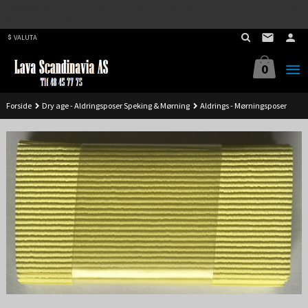
Best på service. Sender over hele landet, alle ordrer inne før kl 11.00 (Man-
Gå
Fre) sendes samme dag.
til
VALUTA
innholdet
0
Forside
Dry age - Aldringsposer Speking & Mørning
Aldrings - Mørningsposer