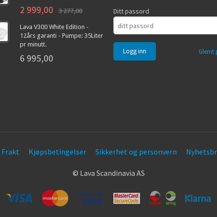
2 999,00
3 277,00
Ditt passord
Lava V300 White Edition -
12års garanti - Pumpe: 35Liter
pr minutt.
Glemt 
6 995,00
Frakt
Kjøpsbetingelser
Sikkerhet og personvern
Nyhetsbr
© Lava Scandinavia AS