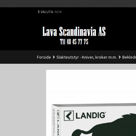
Best på service. Sender over hele landet, alle ordrer inne før kl 
VALUTA
: NOK
Forside
Slakteutstyr - Kniver, kroker m.m.
Bekledn