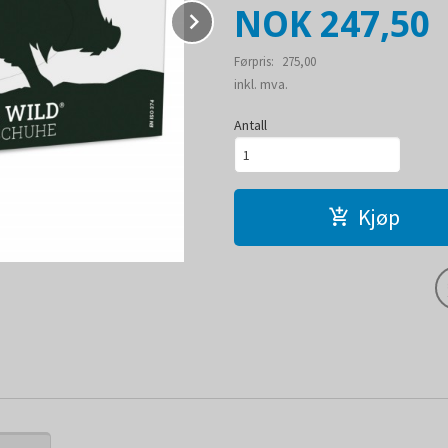
Tilbud
NOK
247,50
Next
Førpris:
275,00
Rabatt
inkl. mva.
Antall
Kjøp