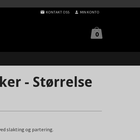
KONTAKT OSS
MIN KONTO
0
ker - Størrelse
ved slakting og partering.