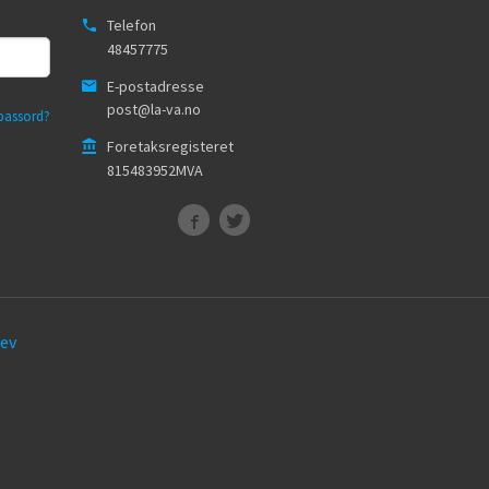
Telefon
48457775
E-postadresse
post@la-va.no
passord?
Foretaksregisteret
815483952MVA
ev