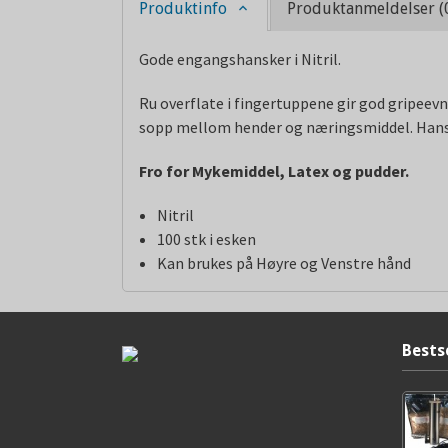
Produktinfo
Produktanmeldelser (
Gode engangshansker i Nitril.
Ru overflate i fingertuppene gir god gripeevn
sopp mellom hender og næringsmiddel. Hansk
Fro for Mykemiddel, Latex og pudder.
Nitril
100 stk i esken
Kan brukes på Høyre og Venstre hånd
Bests