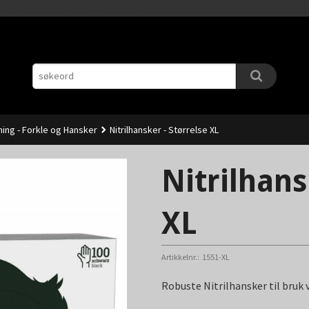
Gå
11.00 (Man-Fre) sendes samme dag.
til
innholdet
ing - Forkle og Hansker
Nitrilhansker - Størrelse XL
Nitrilhans
XL
Artikkelnr.:
1551-XL
Robuste Nitrilhansker til bruk 