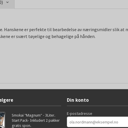
0)
e. Hanskene er perfekte til bearbedelse av næringsmidler slik at 
ene er svært tøyelige og behagelige på hånden.
elgere
Din konto
E-postadresse
Smokai "Magnum" - 3Liter.
Start Pack- Inkludert 2 pakker
gratis spon.