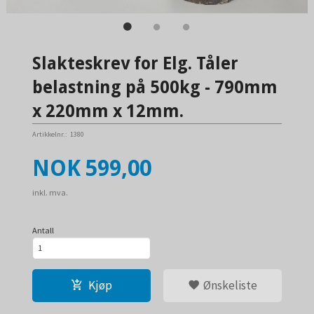
Slakteskrev for Elg. Tåler
belastning på 500kg - 790mm
x 220mm x 12mm.
Artikkelnr.:
1380
Pris
NOK
599,00
inkl. mva.
Antall
Kjøp
Ønskeliste