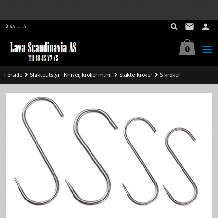
Best på service. Sender over hele landet, alle ordrer inne før kl 11.00 (Man-
Gå
Fre) sendes samme dag.
til
VALUTA
innholdet
0
Forside
Slakteutstyr - Kniver, kroker m.m.
Slakte-kroker
S-kroker