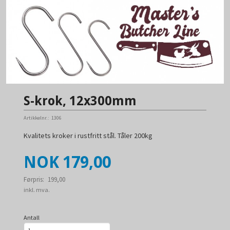
S-krok, 12x300mm
Artikkelnr.:
1306
Kvalitets kroker i rustfritt stål. Tåler 200kg
Tilbud
NOK
179,00
Førpris:
199,00
Rabatt
inkl. mva.
Antall