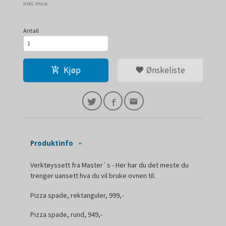
Rabatt
inkl. mva.
Antall
Kjøp
Ønskeliste
Produktinfo
Verktøyssett fra Master`s - Her har du det meste du
trenger uansett hva du vil bruke ovnen til.
Pizza spade, rektanguler, 999,-
Pizza spade, rund, 949,-