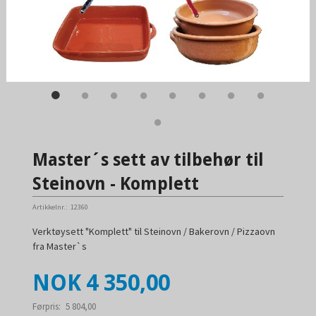
Master´s sett av tilbehør til
Steinovn - Komplett
Artikkelnr.:
12360
Verktøysett "Komplett" til Steinovn / Bakerovn / Pizzaovn
fra Master`s
Tilbud
NOK
4 350,00
Førpris:
5 804,00