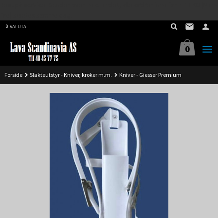
Best på service. Sender over hele landet, alle ordrer inne før kl 11.00 (Man-
Gå
Fre) sendes samme dag.
til
VALUTA
innholdet
0
Forside
Slakteutstyr - Kniver, kroker m.m.
Kniver - Giesser Premium