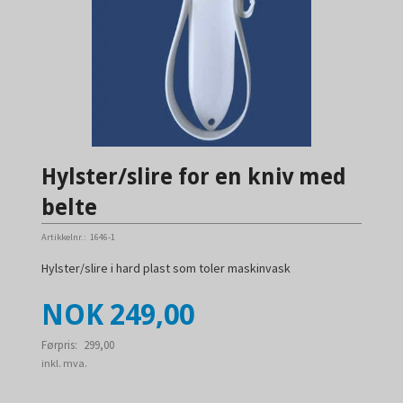
Hylster/slire for en kniv med
belte
Artikkelnr.:
1646-1
Hylster/slire i hard plast som toler maskinvask
Tilbud
NOK
249,00
Førpris:
299,00
Rabatt
inkl. mva.