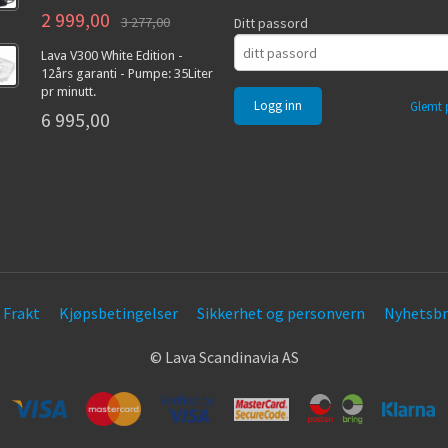
2 999,00
3 277,00
Ditt passord
Lava V300 White Edition -
12års garanti - Pumpe: 35Liter
pr minutt.
Glemt 
6 995,00
Frakt
Kjøpsbetingelser
Sikkerhet og personvern
Nyhetsbr
© Lava Scandinavia AS