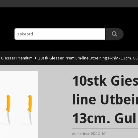
Gå
11.00 (Man-Fre) sendes samme dag.
til
innholdet
- Giesser Premium
10stk Giesser Premium-line Utbeinings-kniv - 13cm. Gul
10stk Gie
line Utbei
13cm. Gul 
Artikkelnr.:
1521G-10