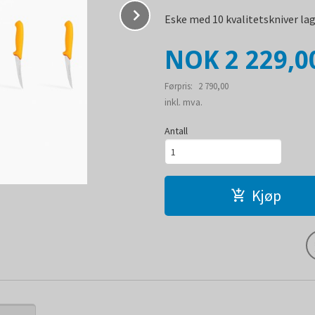
Next
Eske med 10 kvalitetskniver lag
Tilbud
NOK
2 229,0
Førpris:
2 790,00
Rabatt
inkl. mva.
Antall
Kjøp