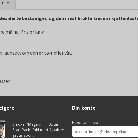
0)
desiderte bestselger, og den mest brukte kniven i kjøttindust
e må ha. Pris pr kniv.
 uansett om den er tørr eller våt.
esser.
elgere
Din konto
E-postadresse
Smokai "Magnum" - 3Liter.
Start Pack- Inkludert 2 pakker
gratis spon.