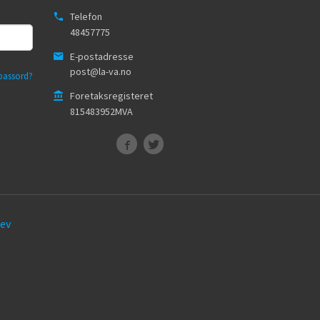
Telefon
48457775
E-postadresse
post@la-va.no
passord?
Foretaksregisteret
815483952MVA
ev