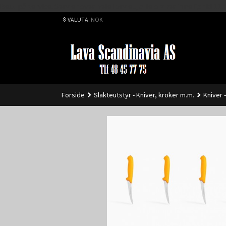
Best på service. Sender over hele landet, alle ordrer inne før kl 
VALUTA
: NOK
Forside
Slakteutstyr - Kniver, kroker m.m.
Kniver 