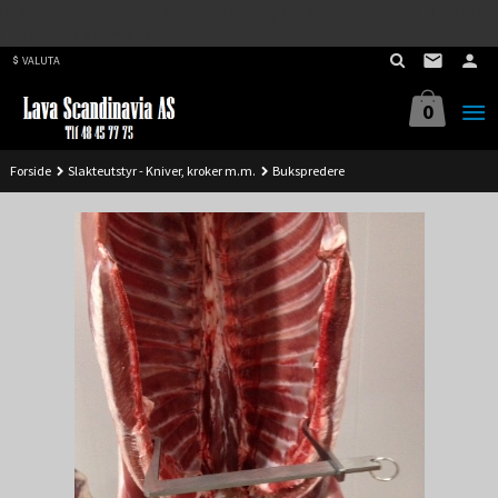
Best på service. Sender over hele landet, alle ordrer inne før kl 11.00 (Man-
Gå
Fre) sendes samme dag.
til
VALUTA
innholdet
0
Forside
Slakteutstyr - Kniver, kroker m.m.
Bukspredere