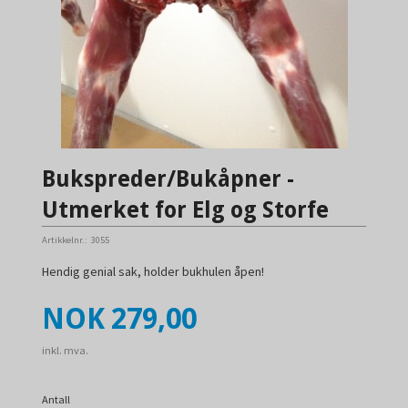
Bukspreder/Bukåpner -
Utmerket for Elg og Storfe
Artikkelnr.:
3055
Hendig genial sak, holder bukhulen åpen!
Pris
NOK
279,00
inkl. mva.
Antall