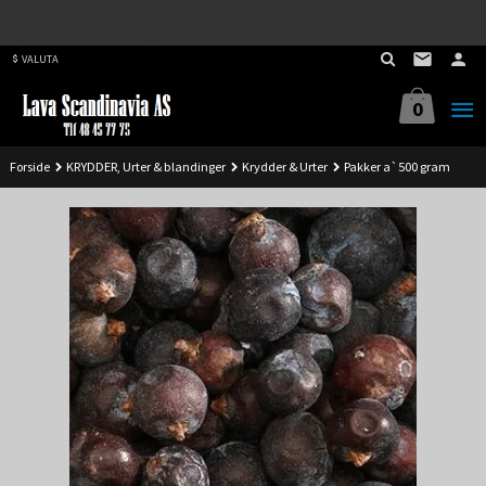
Best på service. Sender over hele landet, alle ordrer inne før kl 11.00 (Man-
Gå
Fre) sendes samme dag.
til
VALUTA
innholdet
0
Forside
KRYDDER, Urter & blandinger
Krydder & Urter
Pakker a`500 gram