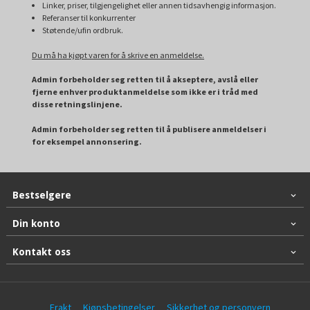
Linker, priser, tilgjengelighet eller annen tidsavhengig informasjon.
Referanser til konkurrenter
Støtende/ufin ordbruk.
Du må ha kjøpt varen for å skrive en anmeldelse.
Admin forbeholder seg retten til å akseptere, avslå eller
fjerne enhver produktanmeldelse som ikke er i tråd med
disse retningslinjene.
Admin forbeholder seg retten til å publisere anmeldelser i
for eksempel annonsering.
Bestselgere
Din konto
Kontakt oss
Frakt
Kjøpsbetingelser
Sikkerhet og personvern